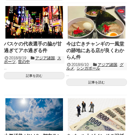
バスケの代表選手の脇が甘
今は亡きチャンギの一風堂
過ぎてアホ過ぎる件
の跡地にある店が良くわか
らん件
2018/8/19
アジア諸国
,
ス
ポーツ
,
世の中
2018/6/10
アジア諸国
,
グ
ルメ
,
シンガポール
...
...
記事を読む
記事を読む