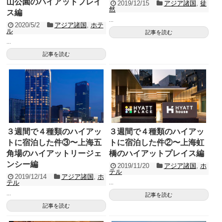
山公園のハイアットプレイ
2019/12/15
アジア諸国
,
徒
然
ス編
...
2020/5/2
アジア諸国
,
ホテ
ル
記事を読む
...
記事を読む
３週間で４種類のハイアッ
３週間で４種類のハイアッ
トに宿泊した件③〜上海五
トに宿泊した件②〜上海虹
角場のハイアットリージェ
橋のハイアットプレイス編
ンシー編
2019/11/20
アジア諸国
,
ホ
テル
2019/12/14
アジア諸国
,
ホ
テル
...
...
記事を読む
記事を読む