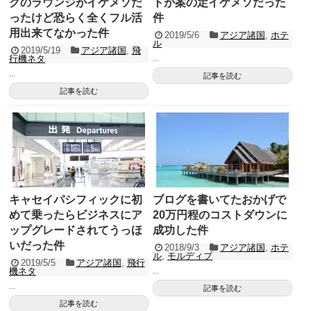
クのラウンジがイケメソだ
トが案の定イケメソだった
ったけど恐らく全くフル活
件
用出来てなかった件
2019/5/6
アジア諸国
,
ホテ
ル
2019/5/19
アジア諸国
,
飛
行機ネタ
...
...
記事を読む
記事を読む
キャセイパシフィックに初
ブログを書いてたおかげで
めて乗ったらビジネスにア
20万円程のコストダウンに
ップグレードされてうっほ
成功した件
いだった件
2018/9/3
アジア諸国
,
ホテ
ル
,
モルディブ
2019/5/5
アジア諸国
,
飛行
機ネタ
...
...
記事を読む
記事を読む