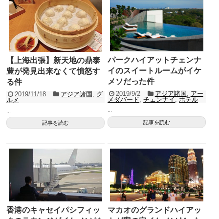
パークハイアットチェンナ
【上海出張】新天地の鼎泰
イのスイートルームがイケ
豊が発見出来なくて憤怒す
メソだった件
る件
2019/9/2
アジア諸国
,
アー
2019/11/18
アジア諸国
,
グ
メダバード
,
チェンナイ
,
ホテル
ルメ
...
...
記事を読む
記事を読む
香港のキャセイパシフィッ
マカオのグランドハイアッ