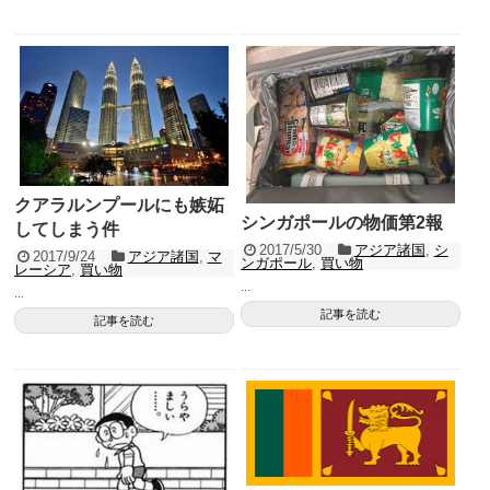
クアラルンプールにも嫉妬
シンガポールの物価第2報
してしまう件
2017/5/30
アジア諸国
,
シ
2017/9/24
アジア諸国
,
マ
ンガポール
,
買い物
レーシア
,
買い物
...
...
記事を読む
記事を読む