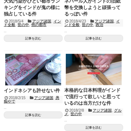
大気汚染がひどい都市ラン
ネパール人がインドの旧紙
キングをインドが鬼の様に
幣を交換しようと頑張って
独占している件
るっぽい件
2018/5/4
アジア諸国
,
イン
2018/4/23
アジア諸国
,
イ
ド全般
,
世の中
,
他の都市
ンド全般
,
世の中
,
政治
...
...
記事を読む
記事を読む
本格的な日本料理がインド
インドネシアも許せない件
で流行って欲しいと思って
2018/2/15
アジア諸国
,
愚
痴やで
いるのは当方だけな件
...
2018/2/8
アジア諸国
,
グル
メ
,
世の中
記事を読む
...
記事を読む