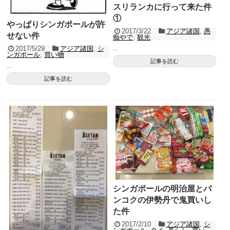
スリランカに行って来た件
①
やっぱりシンガポールが許
2017/3/22
アジア諸国
,
愚
せない件
痴やで
,
観光
2017/5/29
アジア諸国
,
シ
...
ンガポール
,
買い物
記事を読む
...
記事を読む
シンガポールの明治屋とバ
ンコクの伊勢丹で鬼買いし
た件
2017/2/10
アジア諸国
,
シ