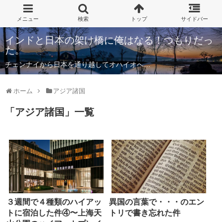
インドと日本の架け橋に俺はなる！つもりだっ
た。
チェンナイから日本を通り越してオハイオへ…
ホーム
アジア諸国
「
アジア諸国
」
一覧
３週間で４種類のハイアッ
異国の言葉で・・・のエン
トに宿泊した件④〜上海天
トリで書き忘れた件