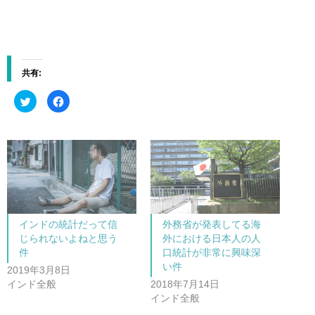
共有:
ク
F
リ
a
ッ
c
ク
e
し
b
て
o
T
o
w
k
i
で
t
共
t
有
e
す
r
る
で
に
共
は
インドの統計だって信
外務省が発表してる海
有
ク
(
リ
じられないよねと思う
外における日本人の人
新
ッ
し
ク
件
口統計が非常に興味深
い
し
い件
ウ
て
2019年3月8日
ィ
く
ン
だ
インド全般
2018年7月14日
ド
さ
インド全般
ウ
い
で
(