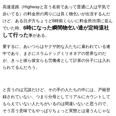
高速道路（Highwayと言う名前であって普通に人は平気で
歩いてる）の料金所の周りには良く物乞いが出没するんだ
けど、ある日夕方ちょうど6時前くらいに料金所渋滞に並ん
6時になった瞬間物乞い達が定時退社
でいた時、
して行った
事がある。
要するに、あいつらはヤクザ的な人たちに雇われている連
中であり、まさにスラムドッグミリオネアの世界なのだ
が、きっと彼ら彼女らも労働者として計算の分子には入れ
られてるんだろう。
と言うのは冗談だけど、その手の人たちの中には、戸籍登
録されていない、つまり分母としてリアルにカウントして
もらえていない人たちがいるのは間違いないと思うので、
そう言う意味でもやっぱりちょっと実態とは違うんじゃな