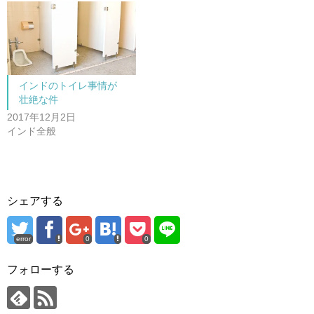
開
新
き
し
ま
い
す
ウ
)
ィ
ン
ド
ウ
で
開
インドのトイレ事情が
き
ま
壮絶な件
す
)
2017年12月2日
インド全般
シェアする
error
0
0
フォローする