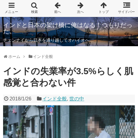
インドと日本の架け橋に俺はなる！つもりだっ
た。
チェンナイから日本を通り越してオハイオへ…
ホーム
インド全般
インドの失業率が3.5%らしく肌
感覚と合わない件
2018/1/26
インド全般
,
世の中