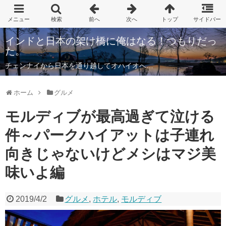
インドと日本の架け橋に俺はなる！つもりだっ
た。
チェンナイから日本を通り越してオハイオへ…
ホーム
グルメ
モルディブが最高過ぎて泣ける
件～パークハイアットは子連れ
向きじゃないけどメシはマジ美
味いよ編
2019/4/2
グルメ
,
ホテル
,
モルディブ