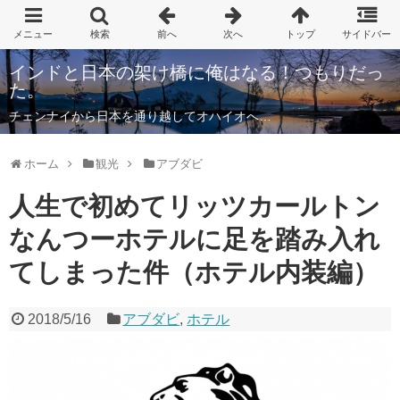
インドと日本の架け橋に俺はなる！つもりだっ
た。
チェンナイから日本を通り越してオハイオへ…
ホーム
観光
アブダビ
人生で初めてリッツカールトン
なんつーホテルに足を踏み入れ
てしまった件（ホテル内装編）
2018/5/16
アブダビ
,
ホテル