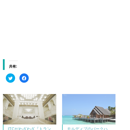
共有:
ク
F
リ
a
ッ
c
ク
e
し
b
て
o
T
o
w
k
i
で
t
共
t
有
e
す
r
る
で
に
共
は
ITCがわざわざ『トラン
モルディブのパークハ
有
ク