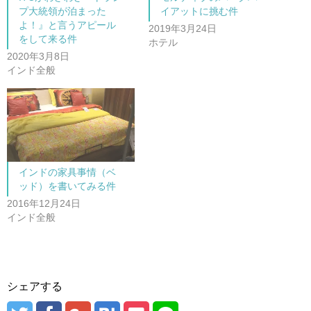
(
リ
プ大統領が泊まった
イアットに挑む件
新
ッ
し
ク
よ！』と言うアピール
2019年3月24日
い
し
をして来る件
ウ
て
ホテル
ィ
く
ン
だ
2020年3月8日
ド
さ
インド全般
ウ
い
で
(
開
新
き
し
ま
い
す
ウ
)
ィ
ン
ド
ウ
で
開
インドの家具事情（ベ
き
ま
ッド）を書いてみる件
す
)
2016年12月24日
インド全般
シェアする