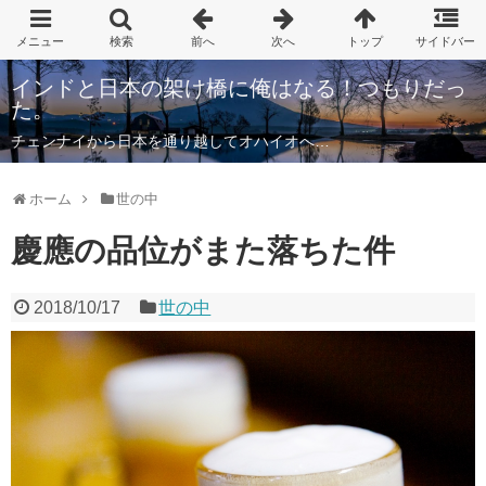
インドと日本の架け橋に俺はなる！つもりだっ
た。
チェンナイから日本を通り越してオハイオへ…
ホーム
世の中
慶應の品位がまた落ちた件
2018/10/17
世の中