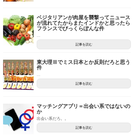
ベジタリアンが肉屋を襲撃ってニュース
が流れてたからまたインドかと思ったら
フランスでびっくらぽんな件
...
記事を読む
東大理Ⅲでミス日本とか反則だろと思う
件
...
記事を読む
マッチングアプリ＝出会い系ではないの
か
出会い系だろ。。
記事を読む