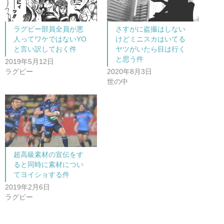
e
す
r
る
で
に
共
は
ラグビー部員全員が悪
さすがに盗撮はしない
有
ク
(
リ
人ってワケではないYO
けどミニスカはいてる
新
ッ
し
ク
と言い訳しておく件
ヤツがいたら目は行く
い
し
と思う件
ウ
て
2019年5月12日
ィ
く
ン
だ
ラグビー
2020年8月3日
ド
さ
世の中
ウ
い
で
(
開
新
き
し
ま
い
す
ウ
)
ィ
ン
ド
ウ
で
開
超高級素材の宣伝をす
き
ま
ると同時に素材につい
す
)
てヨイショする件
2019年2月6日
ラグビー