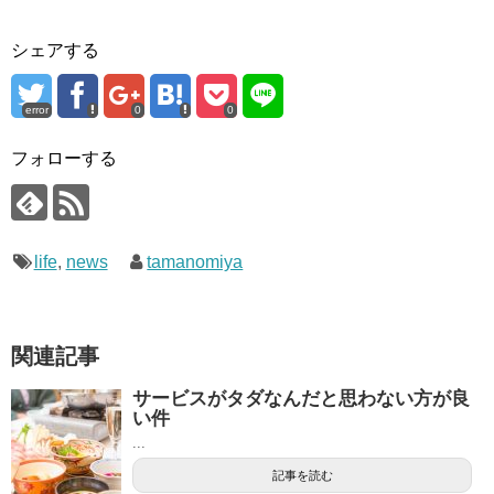
シェアする
error
0
0
フォローする
life
,
news
tamanomiya
関連記事
サービスがタダなんだと思わない方が良
い件
...
記事を読む