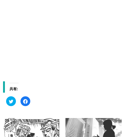
共有:
ク
F
リ
a
ッ
c
ク
e
し
b
て
o
T
o
w
k
i
で
t
共
t
有