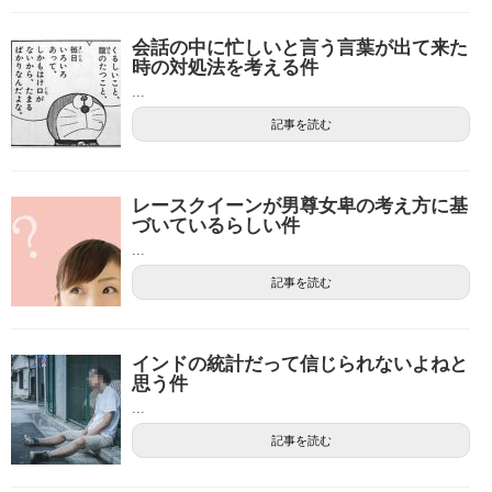
会話の中に忙しいと言う言葉が出て来た
時の対処法を考える件
...
記事を読む
レースクイーンが男尊女卑の考え方に基
づいているらしい件
...
記事を読む
インドの統計だって信じられないよねと
思う件
...
記事を読む