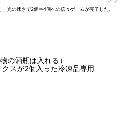
く、光の速さで2個⇒4個への倍々ゲームが完了した。
れ物の酒瓶は入れる）
クスが2個入った冷凍品専用