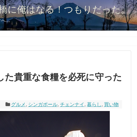
橋に俺はなる！つもりだった。
オへ…
した貴重な食糧を必死に守った
5
グルメ
,
シンガポール
,
チェンナイ
,
暮らし
,
買い物