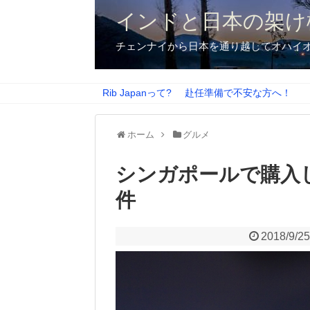
インドと日本の架け
チェンナイから日本を通り越してオハイ
Rib Japanって?
赴任準備で不安な方へ！
ホーム
グルメ
シンガポールで購入
件
2018/9/2