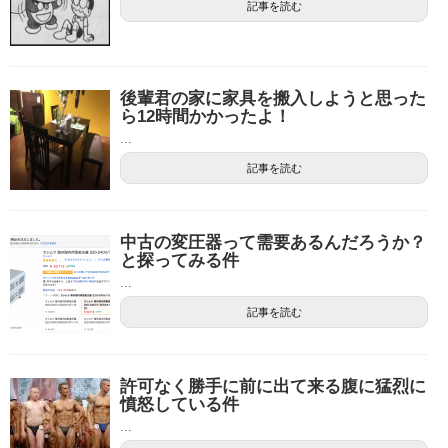
記事を読む
後輩君の家に家具を搬入しようと思った
ら12時間かかったよ！
...
記事を読む
中古の変圧器って需要あるんだろうか？
と探ってみる件
...
記事を読む
許可なく勝手に前に出て来る腹に猛烈に
憤怒している件
...