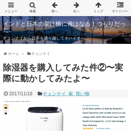
インドと日本の架け橋に俺はなる！つもりだっ
た。
チェンナイから日本を通り越してオハイオへ…
ホーム
チェンナイ
除湿器を購入してみた件②〜実
際に動かしてみたよ〜
2017/11/18
チェンナイ
,
家
,
買い物