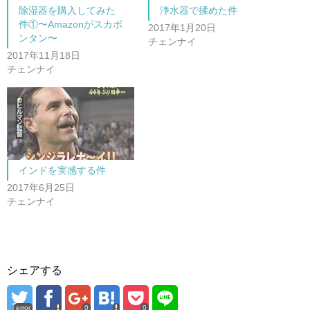
共
は
除湿器を購入してみた
浄水器で揉めた件
有
ク
(
リ
件①〜Amazonがスカポ
新
ッ
2017年1月20日
し
ク
ンタン〜
チェンナイ
い
し
ウ
て
2017年11月18日
ィ
く
ン
だ
チェンナイ
ド
さ
ウ
い
で
(
開
新
き
し
ま
い
す
ウ
)
ィ
ン
ド
ウ
で
インドを実感する件
開
き
2017年6月25日
ま
チェンナイ
す
)
シェアする
error
0
0