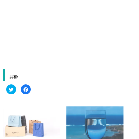
共有:
ク
F
リ
a
ッ
c
ク
e
し
b
て
o
T
o
w
k
i
で
t
共
t
有
e
す
r
る
で
に