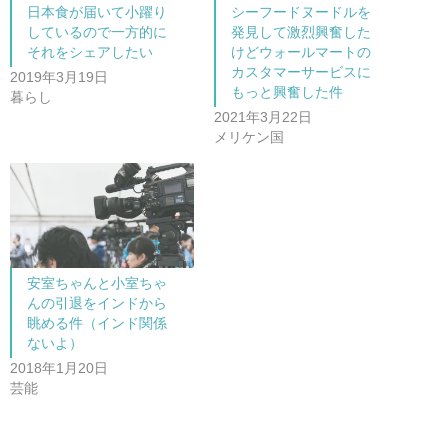
共
は
日本食が届いて小躍り
シーフードヌードルを
有
ク
(
リ
しているので一方的に
発見して激烈興奮した
新
ッ
し
ク
それをシェアしたい
けどウォールマートの
い
し
カスタマーサービスに
ウ
て
2019年3月19日
ィ
く
もっと興奮した件
ン
だ
暮らし
ド
さ
2021年3月22日
ウ
い
で
(
メリケン国
開
新
き
し
ま
い
す
ウ
)
ィ
ン
ド
ウ
で
開
き
ま
安室ちゃんと小室ちゃ
す
)
んの引退をインドから
眺める件（インド関係
ないよ）
2018年1月20日
芸能