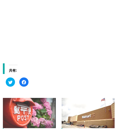
共有:
ク
F
リ
a
ッ
c
ク
e
し
b
て
o
T
o
w
k
i
で
t
共
t
有
e
す
r
る
で
に