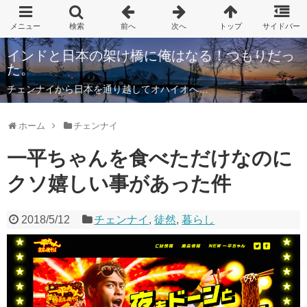
インドと日本の架け橋に俺はなる！つもりだっ
た。
チェンナイから日本を通り越してオハイオへ…
ホーム
チェンナイ
一平ちゃんを食べただけなのに
クソ嬉しい事があった件
2018/5/12
チェンナイ
,
徒然
,
暮らし