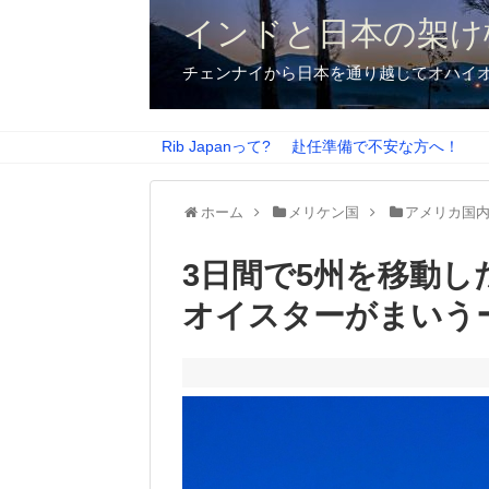
インドと日本の架け
チェンナイから日本を通り越してオハイ
Rib Japanって?
赴任準備で不安な方へ！
ホーム
メリケン国
アメリカ国
3日間で5州を移動
オイスターがまいう