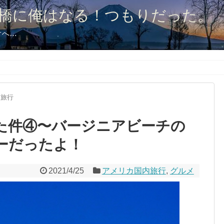
橋に俺はなる！つもりだった。
オへ…
内旅行
した件④〜バージニアビーチの
ーだったよ！
2021/4/25
アメリカ国内旅行
,
グルメ