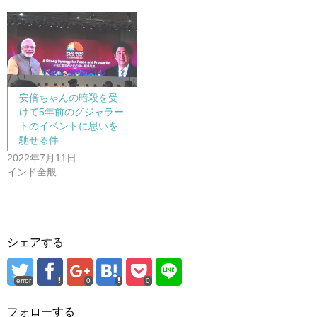
ン
だ
ド
さ
ウ
い
で
(
開
新
き
し
ま
い
す
ウ
)
ィ
ン
ド
安倍ちゃんの暗殺を受
ウ
で
けて5年前のグジャラー
開
トのイベントに思いを
き
ま
馳せる件
す
)
2022年7月11日
インド全般
シェアする
error
0
0
フォローする