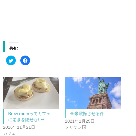
共有:
ク
F
リ
a
ッ
c
ク
e
し
b
て
o
T
o
w
k
i
で
t
共
t
有
e
す
r
る
で
に
共
は
Brew roomってカフェ
全米震撼させる件
有
ク
(
リ
に驚きを隠せない件
新
ッ
2021年1月25日
し
ク
2016年11月21日
メリケン国
い
し
ウ
て
カフェ
ィ
く