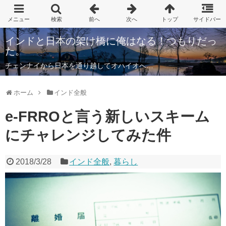
インドと日本の架け橋に俺はなる！つもりだっ
た。
チェンナイから日本を通り越してオハイオへ…
ホーム
インド全般
e-FRROと言う新しいスキーム
にチャレンジしてみた件
2018/3/28
インド全般
,
暮らし