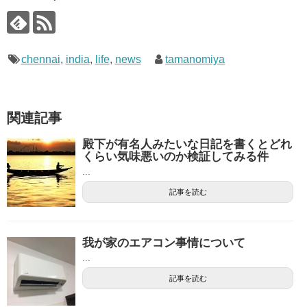
chennai
,
india
,
life
,
news
tamanomiya
関連記事
殿下が有名人みたいな日記を書くとどれ
くらい気味悪いのか検証してみる件
...
記事を読む
我が家のエアコン事情について
...
記事を読む