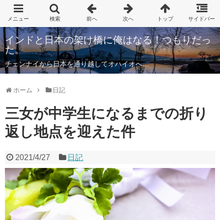
インドと日本の架け橋に俺はなる！つもりだっ
た。
チェンナイから日本を通り越してオハイオへ…
ホーム
日記
三女が中学生になるまでの折り
返し地点を迎えた件
2021/4/27
日記