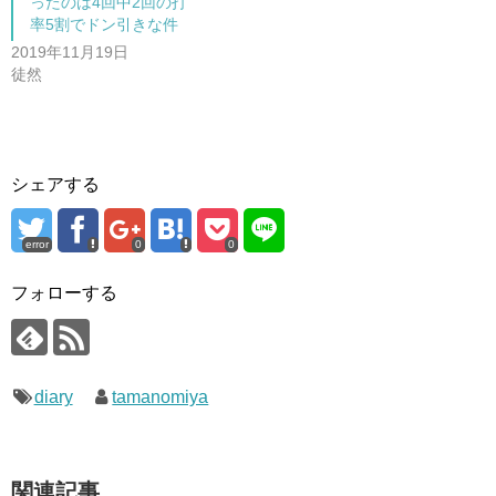
ったのは4回中2回の打
す
)
率5割でドン引きな件
2019年11月19日
徒然
シェアする
error
0
0
フォローする
diary
tamanomiya
関連記事