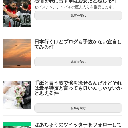
感情を表に出す事は必要だと感じる件
セバスチャンシャバルの巨人入りを推奨します。
記事を読む
日本行くけどブログも手抜かない宣言し
てみる件
...
記事を読む
手紙と言う歌で涙を流せるんだけどそれ
は最早特技と言っても良いんじゃないか
と思える件
...
記事を読む
はあちゅうのツイッターをフォローして