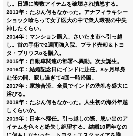
し。日通に複数アイテムを破壊され憤怒する。
2013年：たぶん何もなかった。アナフィラキシー
ショック喰らって女子医大の中で衆人環視の中失
神したくらい。
2014年：マンション購入、さいたま市へ引っ越
し。首の手術で2週間強入院。プラド売却＆トヨ
タ・プリウスαを購入。
2015年：自動車関連の部署へ異動。次女誕生。
2016年：結婚記念日にインドに赴任。8ヶ月単身
赴任の間、寂し過ぎて4回一時帰国。
2017年：家族合流。全員でインドの洗礼を盛大に
浴びる。
2018年：たぶん何もなかった。人生初の海外年越
しくらいか。
2019年：日本へ帰任。引っ越しの際、思い出のア
イテムを色々と紛失し絶望する。結婚10周年なの
に何もしなかった。トヨタ・エスクァイアを購