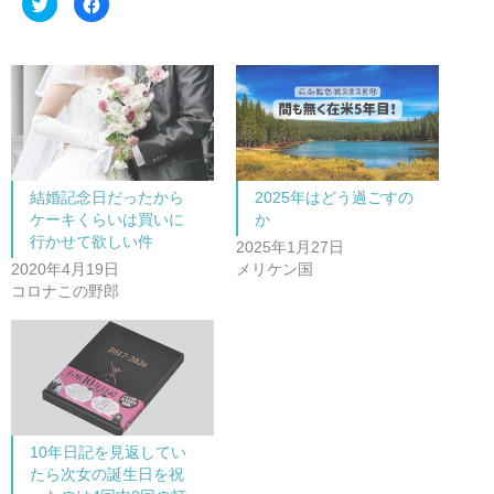
ク
F
リ
a
ッ
c
ク
e
し
b
て
o
T
o
w
k
i
で
t
共
t
有
e
す
r
る
で
に
共
は
結婚記念日だったから
2025年はどう過ごすの
有
ク
(
リ
ケーキくらいは買いに
か
新
ッ
し
ク
行かせて欲しい件
2025年1月27日
い
し
ウ
て
2020年4月19日
メリケン国
ィ
く
ン
だ
コロナこの野郎
ド
さ
ウ
い
で
(
開
新
き
し
ま
い
す
ウ
)
ィ
ン
ド
ウ
で
10年日記を見返してい
開
たら次女の誕生日を祝
き
ま