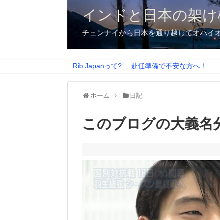
インドと日本の架け
チェンナイから日本を通り越してオハイ
Rib Japanって?
赴任準備で不安な方へ！
ホーム
日記
このブログの大義名