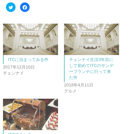
ク
F
リ
a
ッ
c
ク
e
し
b
て
o
T
o
w
k
i
で
t
共
t
有
e
す
r
る
で
に
共
は
ITCに泊まってみる件
チェンナイ生活3年目に
有
ク
(
リ
して初めてITCのサンデ
新
ッ
2017年12月10日
し
ク
ーブランチに行って来
チェンナイ
い
し
た件
ウ
て
ィ
く
ン
だ
2018年4月11日
ド
さ
グルメ
ウ
い
で
(
開
新
き
し
ま
い
す
ウ
)
ィ
ン
ド
ウ
で
開