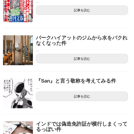
...
記事を読む
パークハイアットのジムから水をパクれ
なくなった件
...
記事を読む
『San』と言う敬称を考えてみる件
...
記事を読む
インドでは偽造免許証が横行しまくって
るっぽい件