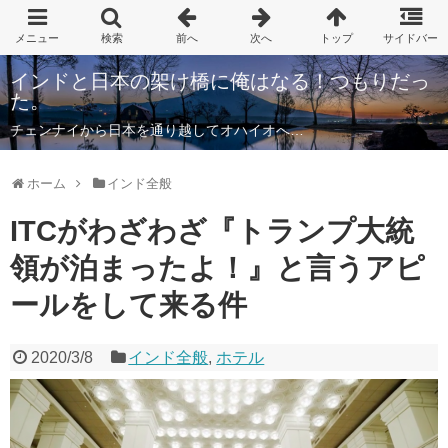
インドと日本の架け橋に俺はなる！つもりだっ
た。
チェンナイから日本を通り越してオハイオへ…
ホーム
インド全般
ITCがわざわざ『トランプ大統
領が泊まったよ！』と言うアピ
ールをして来る件
2020/3/8
インド全般
,
ホテル