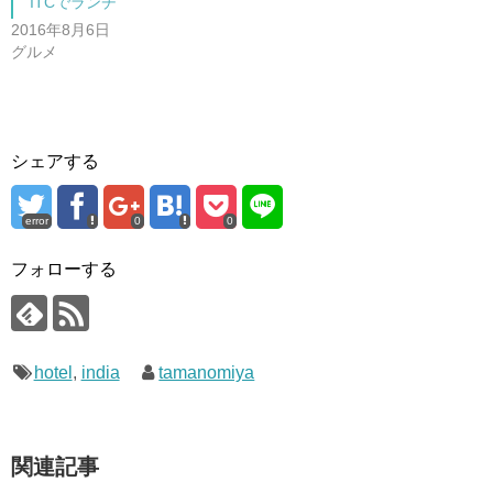
ITCでランチ
き
ま
2016年8月6日
す
)
グルメ
シェアする
error
0
0
フォローする
hotel
,
india
tamanomiya
関連記事