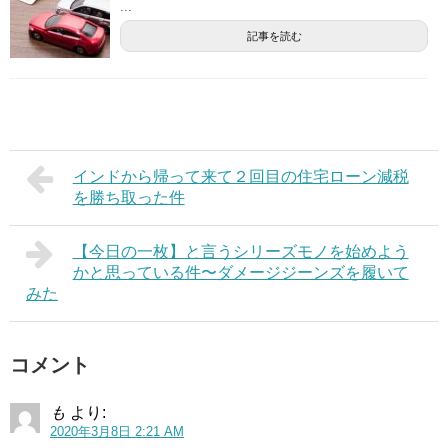
...
記事を読む
インドから帰って来て２回目の住宅ローン減税
を勝ち取った件
【今日の一枚】と言うシリーズモノを始めよう
かと思っている件〜ダメージジーンズを履いて
みた
コメント
も
より:
2020年3月8日 2:21 AM