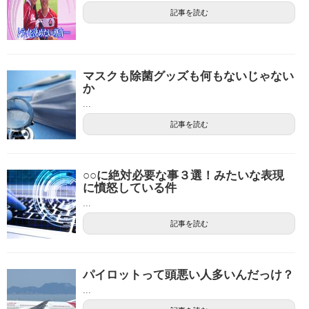
記事を読む
マスクも除菌グッズも何もないじゃない
か
...
記事を読む
○○に絶対必要な事３選！みたいな表現
に憤怒している件
...
記事を読む
パイロットって頭悪い人多いんだっけ？
...