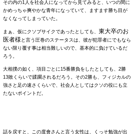
その内の1人を社会人になってから見てみると、いつの間に
かめっちゃ爽やかな青年になっていて、ますます勝ち目が
なくなってしまっていた。
東大卒のお
まぁ、仮にクソブサイクであったとしても、
医者様
と言う圧巻のステータスは、彼が犯罪者にでもなら
ない限り覆す事は相当難しいので、基本的に負けているだ
ろう。
大相撲の如く、項目ごとに15番勝負をしたとしても、2勝
13敗くらいで蹂躙されるだろう。その2勝も、フィジカルの
強さと足の速さくらいで、社会人としてはクソの役にも立
たないポイントだ。
話を戻すと、この
度會さんと言う女性は、くっそ勉強が出