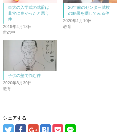
で
に
共
は
東大の入学式の式辞は
20年前のセンター試験
有
ク
(
リ
非常に良かったと思う
の結果を晒してみる件
新
ッ
し
ク
件
2020年1月10日
い
し
ウ
て
2019年4月13日
教育
ィ
く
ン
だ
世の中
ド
さ
ウ
い
で
(
開
新
き
し
ま
い
す
ウ
)
ィ
ン
ド
ウ
で
子供の塾で悩む件
開
き
2020年8月30日
ま
教育
す
)
シェアする