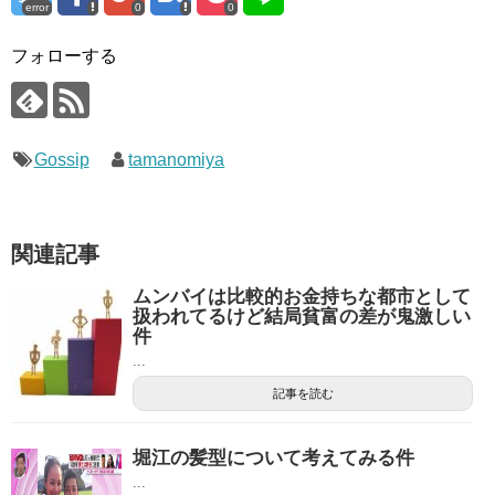
error
0
0
フォローする
Gossip
tamanomiya
関連記事
ムンバイは比較的お金持ちな都市として
扱われてるけど結局貧富の差が鬼激しい
件
...
記事を読む
堀江の髪型について考えてみる件
...