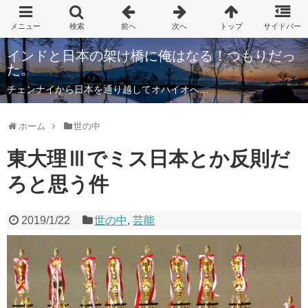
インドと日本の架け橋に俺はなる！つもりだっ
た。
チェンナイから日本を通り越してオハイオへ…
ホーム
世の中
東大理Ⅲでミス日本とか反則だ
ろと思う件
2019/1/22
世の中
,
芸能