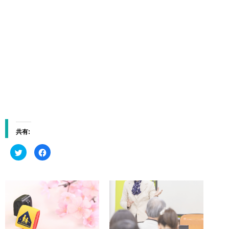
共有:
ク
F
リ
a
ッ
c
ク
e
し
b
て
o
T
o
w
k
i
で
t
共
t
有
e
す
r
る