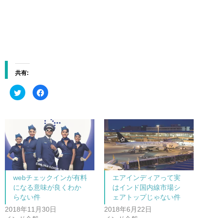
共有:
ク
F
リ
a
ッ
c
ク
e
し
b
て
o
T
o
w
k
i
で
t
共
t
有
e
す
r
る
で
に
共
は
webチェックインが有料
エアインディアって実
有
ク
(
リ
になる意味が良くわか
はインド国内線市場シ
新
ッ
し
ク
らない件
ェアトップじゃない件
い
し
ウ
て
2018年11月30日
2018年6月22日
ィ
く