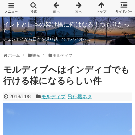
インドと日本の架け橋に俺はなる！つもりだっ
た。
チェンナイから日本を通り越してオハイオへ…
ホーム
観光
モルディブ
モルディブへはインディゴでも
行ける様になるらしい件
2018/11/8
モルディブ
,
飛行機ネタ