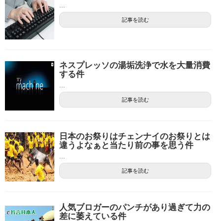
...
記事を読む
ネスプレッソの湯垢洗浄で水を大量消費
する件
...
記事を読む
日本のお祭りはチェンナイのお祭りとは
違うよなぁと当たり前の事を思う件
...
記事を読む
人気ブロガーのパンチがあり過ぎて力の
差に萎えている件