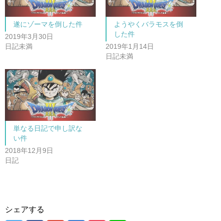
e
す
r
る
で
に
共
は
遂にゾーマを倒した件
ようやくバラモスを倒
有
ク
(
リ
した件
新
ッ
2019年3月30日
し
ク
日記未満
2019年1月14日
い
し
ウ
て
日記未満
ィ
く
ン
だ
ド
さ
ウ
い
で
(
開
新
き
し
ま
い
す
ウ
)
ィ
ン
ド
単なる日記で申し訳な
ウ
で
い件
開
き
2018年12月9日
ま
日記
す
)
シェアする