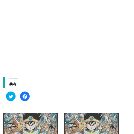
共有:
ク
F
リ
a
ッ
c
ク
e
し
b
て
o
T
o
w
k
i
で
t
共
t
有