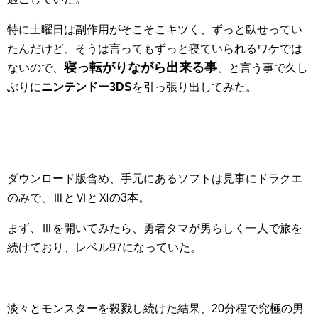
特に土曜日は副作用がそこそこキツく、ずっと臥せってい
たんだけど、そうは言ってもずっと寝ていられるワケでは
寝っ転がりながら出来る事
ないので、
、と言う事で久し
ぶりに
ニンテンドー3DS
を引っ張り出してみた。
ダウンロード版含め、手元にあるソフトは見事にドラクエ
のみで、ⅢとⅥとⅪの3本。
まず、Ⅲを開いてみたら、勇者タマが男らしく一人で旅を
続けており、レベル97になっていた。
淡々とモンスターを殺戮し続けた結果、20分程で究極の男