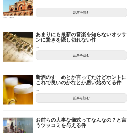
...
記事を読む
あまりにも最新の音楽を知らないオッサ
ンに驚きを隠し切れない件
...
記事を読む
断酒のすゝめとか言ってたけどホントに
これで良いのかなとか思い始めてる件
...
記事を読む
お前らの大事な儀式ってなんなの？と言
うツッコミを与える件
...