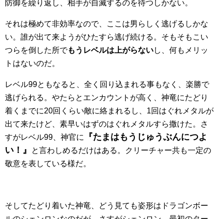
防御を繰り返し、相手が自滅するのを待つしかない。
それは極めて非効率なので、ここは男らしく逃げるしかな
い。誰が出て来ようがひたすら逃げ続ける。そもそもこい
つらを倒した所で
もうレベルは上がらない
し、何もメリッ
トはないのだ。
レベル99ともなると、全く回り込まれる事もなく、楽勝で
逃げられる。やたらとエンカウントが高く、神竜にたどり
着くまでに20回くらい敵に絡まれるし、1回はぐれメタルが
出て来たけど、素早いはずのはぐれメタルすら撒けた。さ
『たまはもうじゅうぶんにつよ
すがレベル99、神官に
い！』
と言わしめるだけはある。クリーチャー共も一定の
敬意を表している様だ。
そしてたどり着いた神竜、どう見ても姿形はドラゴンボー
ルのシェンロンなのだが、さすがシェンロン、最初のター