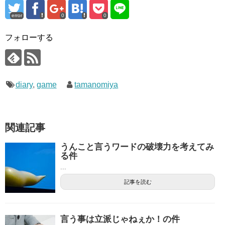
error
0
0
フォローする
diary
,
game
tamanomiya
関連記事
うんこと言うワードの破壊力を考えてみ
る件
...
記事を読む
言う事は立派じゃねぇか！の件