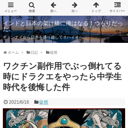
インドと日本の架け橋に俺はなる！つもりだっ
た。
チェンナイから日本を通り越してオハイオへ…
ホーム
日記
徒然
ワクチン副作用でぶっ倒れてる
時にドラクエをやったら中学生
時代を後悔した件
2021/6/16
徒然