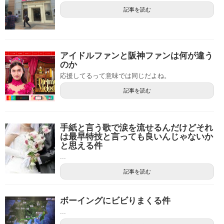
記事を読む
アイドルファンと阪神ファンは何が違う
のか
応援してるって意味では同じだよね。
記事を読む
手紙と言う歌で涙を流せるんだけどそれ
は最早特技と言っても良いんじゃないか
と思える件
...
記事を読む
ボーイングにビビりまくる件
...