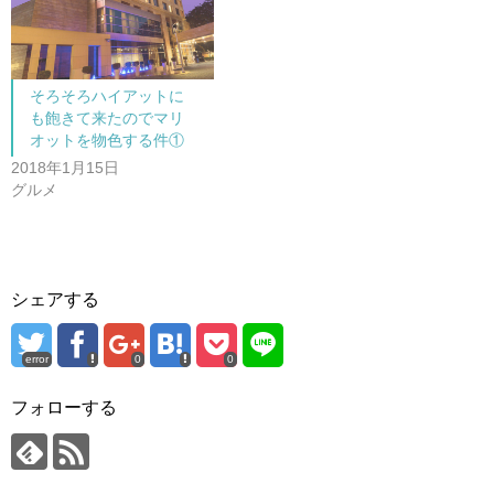
ン
ド
ウ
で
開
き
ま
そろそろハイアットに
す
)
も飽きて来たのでマリ
オットを物色する件①
2018年1月15日
グルメ
シェアする
error
0
0
フォローする