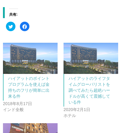
共有:
ク
F
リ
a
ッ
c
ク
e
し
b
て
o
T
o
w
k
i
で
t
共
t
有
e
す
r
る
で
に
共
は
ハイアットのポイント
ハイアットのライフタ
有
ク
(
リ
プログラムを使えば金
イムグローバリストを
新
ッ
し
ク
持ちのフリが簡単に出
調べてみたら超絶ハー
い
し
来る件
ドルが高くて震撼して
ウ
て
ィ
く
いる件
ン
だ
2018年8月17日
ド
さ
インド全般
2020年2月1日
ウ
い
で
(
ホテル
開
新
き
し
ま
い
す
ウ
)
ィ