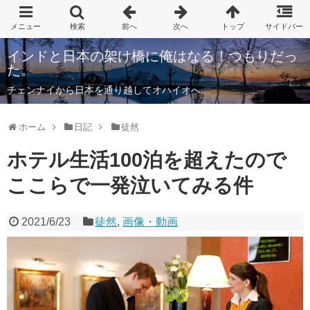
インドと日本の架け橋に俺はなる！つもりだっ
た。
チェンナイから日本を通り越してオハイオへ…
ホーム
日記
徒然
ホテル生活100泊を超えたので
ここらで一発泣いてみる件
2021/6/23
徒然
,
画像・動画