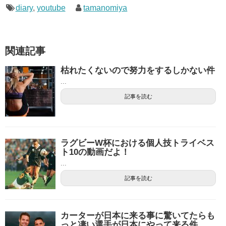
diary
,
youtube
tamanomiya
関連記事
枯れたくないので努力をするしかない件
...
記事を読む
ラグビーW杯における個人技トライベス
ト10の動画だよ！
...
記事を読む
カーターが日本に来る事に驚いてたらも
っと凄い選手が日本にやって来る件