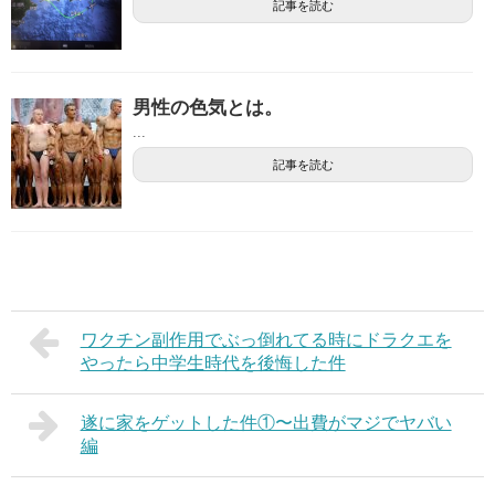
記事を読む
男性の色気とは。
...
記事を読む
ワクチン副作用でぶっ倒れてる時にドラクエを
やったら中学生時代を後悔した件
遂に家をゲットした件①〜出費がマジでヤバい
編