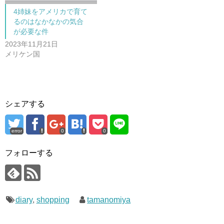
ウ
で
4姉妹をアメリカで育て
開
るのはなかなかの気合
き
ま
が必要な件
す
)
2023年11月21日
メリケン国
シェアする
error
0
0
フォローする
diary
,
shopping
tamanomiya