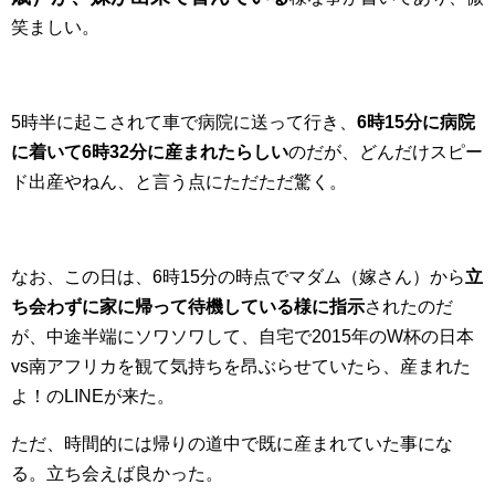
笑ましい。
5時半に起こされて車で病院に送って行き、
6時15分に病院
に着いて6時32分に産まれたらしい
のだが、どんだけスピー
ド出産やねん、と言う点にただただ驚く。
なお、この日は、6時15分の時点でマダム（嫁さん）から
立
ち会わずに家に帰って待機している様に指示
されたのだ
が、中途半端にソワソワして、自宅で2015年のW杯の日本
vs南アフリカを観て気持ちを昂ぶらせていたら、産まれた
よ！のLINEが来た。
ただ、時間的には帰りの道中で既に産まれていた事にな
る。立ち会えば良かった。