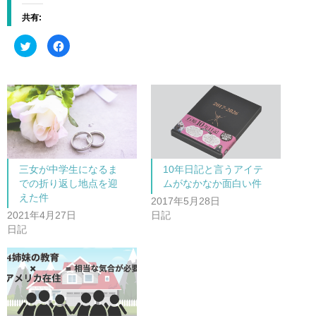
共有:
ク
F
リ
a
ッ
c
ク
e
し
b
て
o
T
o
w
k
i
で
t
共
t
有
e
す
r
る
で
に
共
は
三女が中学生になるま
10年日記と言うアイテ
有
ク
(
リ
での折り返し地点を迎
ムがなかなか面白い件
新
ッ
し
ク
えた件
2017年5月28日
い
し
ウ
て
2021年4月27日
日記
ィ
く
ン
だ
日記
ド
さ
ウ
い
で
(
開
新
き
し
ま
い
す
ウ
)
ィ
ン
ド