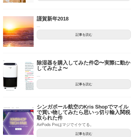
謹賀新年2018
...
記事を読む
除湿器を購入してみた件②〜実際に動か
してみたよ〜
...
記事を読む
シンガポール航空のKris Shopでマイル
で買い物してみたら思いっ切り輸入関税
取られた件
AirPods Proはマジでイケてる。
記事を読む