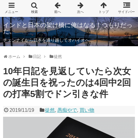
インドと日本の架け橋に俺はなる！つもりだっ
た。
チェンナイから日本を通り越してオハイオへ…
ホーム
日記
徒然
10年日記を見返していたら次女
の誕生日を祝ったのは4回中2回
の打率5割でドン引きな件
2019/11/19
徒然
,
愚痴やで
,
買い物