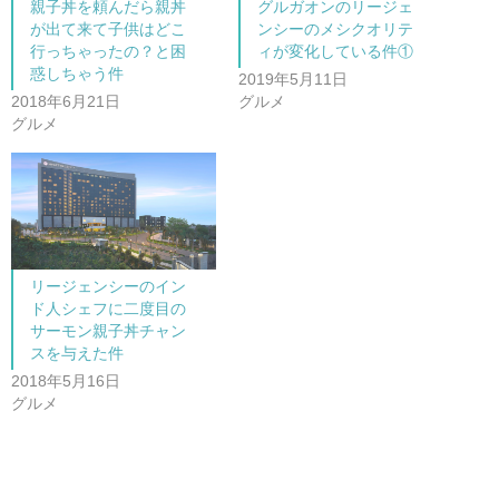
親子丼を頼んだら親丼
グルガオンのリージェ
有
ク
(
リ
が出て来て子供はどこ
ンシーのメシクオリテ
新
ッ
し
ク
行っちゃったの？と困
ィが変化している件①
い
し
惑しちゃう件
ウ
て
2019年5月11日
ィ
く
ン
だ
2018年6月21日
グルメ
ド
さ
グルメ
ウ
い
で
(
開
新
き
し
ま
い
す
ウ
)
ィ
ン
ド
ウ
で
開
リージェンシーのイン
き
ま
ド人シェフに二度目の
す
)
サーモン親子丼チャン
スを与えた件
2018年5月16日
グルメ