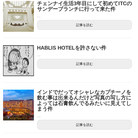
チェンナイ生活3年目にして初めてITCの
サンデーブランチに行って来た件
...
記事を読む
HABLIS HOTELを許さない件
...
記事を読む
インドでだってオシャレなカプチーノを
飲む事は出来るんだけど写真の写し方に
よっては石膏飲んでるみたいに見えてし
まう件
...
記事を読む