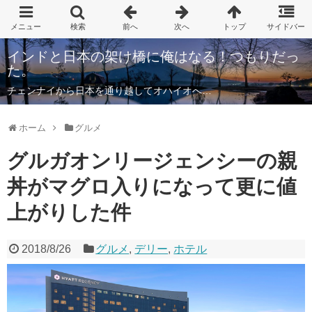
インドと日本の架け橋に俺はなる！つもりだっ
た。
チェンナイから日本を通り越してオハイオへ…
ホーム
グルメ
グルガオンリージェンシーの親
丼がマグロ入りになって更に値
上がりした件
2018/8/26
グルメ
,
デリー
,
ホテル