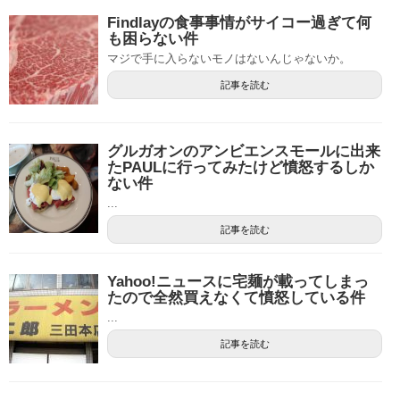
Findlayの食事事情がサイコー過ぎて何
も困らない件
マジで手に入らないモノはないんじゃないか。
記事を読む
グルガオンのアンビエンスモールに出来
たPAULに行ってみたけど憤怒するしか
ない件
...
記事を読む
Yahoo!ニュースに宅麺が載ってしまっ
たので全然買えなくて憤怒している件
...
記事を読む