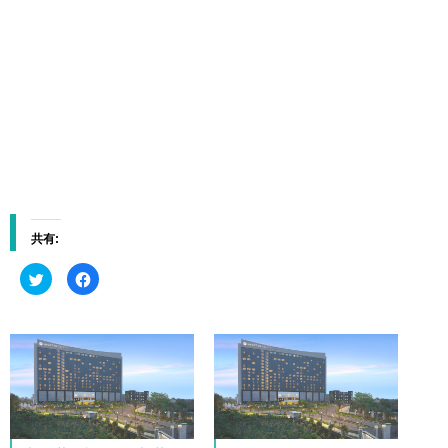
共有:
ク
F
リ
a
ッ
c
ク
e
し
b
て
o
T
o
w
k
i
で
t
共
t
有
e
す
r
る
で
に
共
は