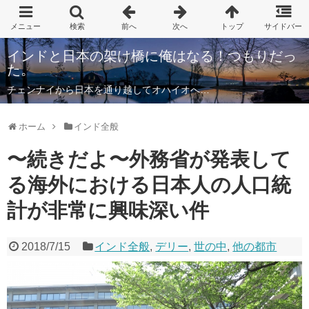
インドと日本の架け橋に俺はなる！つもりだっ
た。
チェンナイから日本を通り越してオハイオへ…
ホーム
インド全般
〜続きだよ〜外務省が発表して
る海外における日本人の人口統
計が非常に興味深い件
2018/7/15
インド全般
,
デリー
,
世の中
,
他の都市