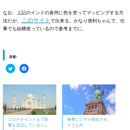
なお、上記のインドの各州に色を塗ってマッピングする方
このサイト
法だが、
で出来る。かなり便利ちゃんで、仕
事でも結構使っているので参考までに。
共有:
ク
F
リ
a
ッ
c
ク
e
し
b
て
o
T
o
w
k
i
で
t
共
t
有
e
す
r
る
で
に
共
は
コロナがインドまで影
無事にビザが発給され
有
ク
(
リ
響を及ぼしているらし
そうな件
新
ッ