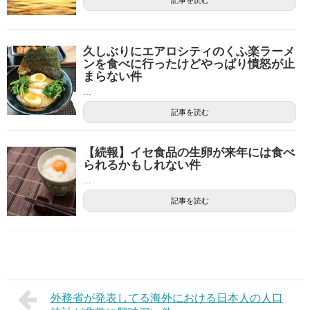
記事を読む
久しぶりにエアロシティのくふ楽ラーメ
ンを食べに行ったけどやっぱり憤怒が止
まらない件
...
記事を読む
【続報】イセ食品の生卵が来年には食べ
られるかもしれない件
...
記事を読む
外務省が発表してる海外における日本人の人口