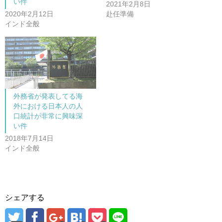
し
ク
い件
2021年2月8日
い
し
ウ
て
2020年2月12日
赴任準備
ィ
く
ン
だ
インド全般
ド
さ
ウ
い
で
(
開
新
き
し
ま
い
す
ウ
)
ィ
ン
ド
ウ
で
外務省が発表してる海
開
外における日本人の人
き
ま
口統計が非常に興味深
す
)
い件
2018年7月14日
インド全般
シェアする