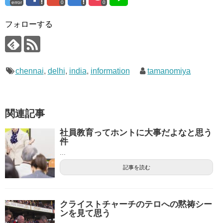
error
0
0
フォローする
chennai
,
delhi
,
india
,
information
tamanomiya
関連記事
社員教育ってホントに大事だよなと思う
件
...
記事を読む
クライストチャーチのテロへの黙祷シー
ンを見て思う