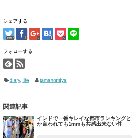
シェアする
error
0
0
フォローする
diary
,
life
tamanomiya
関連記事
インドで一番キレイな都市ランキングと
か言われても1mmも共感出来ない件
...