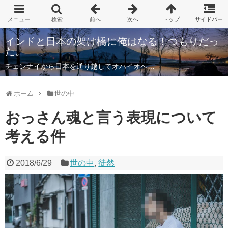
インドと日本の架け橋に俺はなる！つもりだっ
た。
チェンナイから日本を通り越してオハイオへ…
ホーム
世の中
おっさん魂と言う表現について
考える件
2018/6/29
世の中
,
徒然