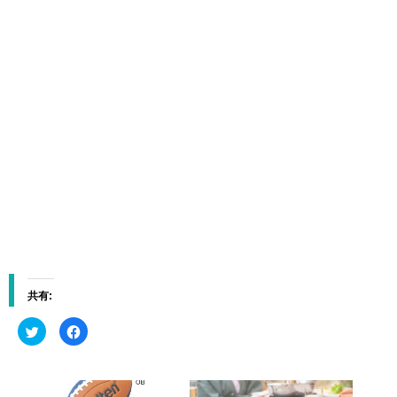
共有:
ク
F
リ
a
ッ
c
ク
e
し
b
て
o
T
o