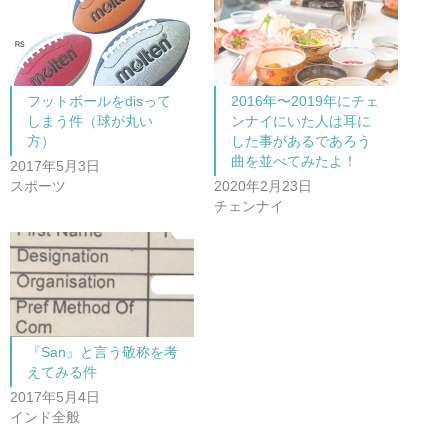
w
k
i
で
t
共
t
有
e
す
r
る
で
に
共
は
フットボールをdisって
2016年〜2019年にチェ
有
ク
(
リ
しまう件（球が丸い
ンナイにいた人は耳に
新
ッ
し
ク
方）
した事があるであろう
い
し
曲を並べてみたよ！
ウ
て
2017年5月3日
ィ
く
ン
だ
スポーツ
2020年2月23日
ド
さ
チェンナイ
ウ
い
で
(
開
新
き
し
ま
い
す
ウ
)
ィ
ン
ド
ウ
で
開
『San』と言う敬称を考
き
ま
えてみる件
す
)
2017年5月4日
インド全般