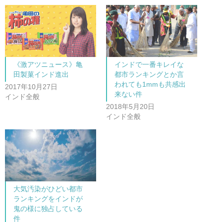
て
o
T
o
w
k
i
で
t
共
t
有
e
す
r
る
で
に
共
は
《激アツニュース》亀
インドで一番キレイな
有
ク
(
リ
田製菓インド進出
都市ランキングとか言
新
ッ
し
ク
われても1mmも共感出
2017年10月27日
い
し
来ない件
ウ
て
インド全般
ィ
く
ン
だ
2018年5月20日
ド
さ
インド全般
ウ
い
で
(
開
新
き
し
ま
い
す
ウ
)
ィ
ン
ド
ウ
で
開
大気汚染がひどい都市
き
ま
ランキングをインドが
す
)
鬼の様に独占している
件