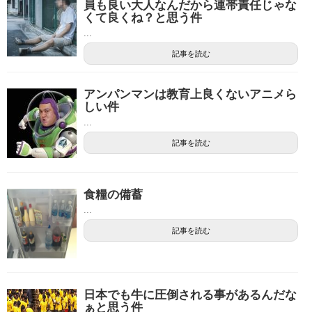
員も良い大人なんだから連帯責任じゃな
くて良くね？と思う件
...
記事を読む
アンパンマンは教育上良くないアニメら
しい件
...
記事を読む
食糧の備蓄
...
記事を読む
日本でも牛に圧倒される事があるんだな
ぁと思う件