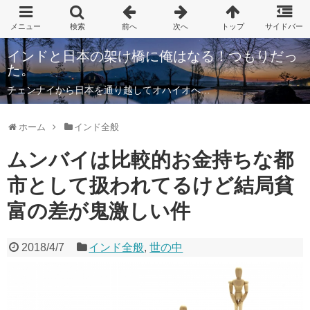
インドと日本の架け橋に俺はなる！つもりだっ
た。
チェンナイから日本を通り越してオハイオへ…
ホーム
インド全般
ムンバイは比較的お金持ちな都
市として扱われてるけど結局貧
富の差が鬼激しい件
2018/4/7
インド全般
,
世の中