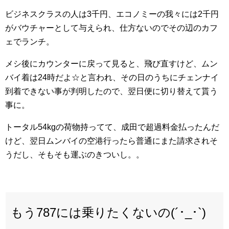
ビジネスクラスの人は3千円、エコノミーの我々には2千円
がバウチャーとして与えられ、仕方ないのでその辺のカフ
ェでランチ。
メシ後にカウンターに戻って見ると、飛び直すけど、ムン
バイ着は24時だよ☆と言われ、その日のうちにチェンナイ
到着できない事が判明したので、翌日便に切り替えて貰う
事に。
トータル54kgの荷物持ってて、成田で超過料金払ったんだ
けど、翌日ムンバイの空港行ったら普通にまた請求されそ
うだし、そもそも運ぶのきついし。。
もう787には乗りたくないの(´･_･`)