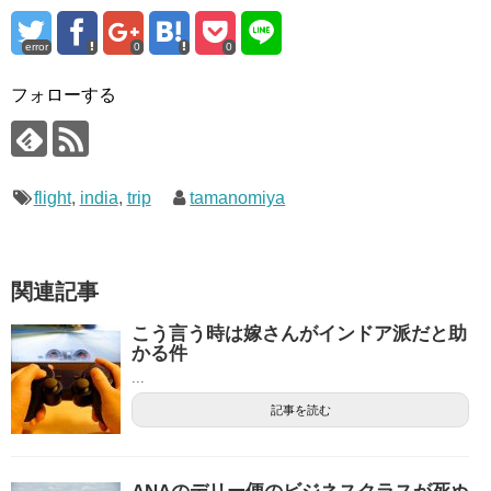
error
0
0
フォローする
flight
,
india
,
trip
tamanomiya
関連記事
こう言う時は嫁さんがインドア派だと助
かる件
...
記事を読む