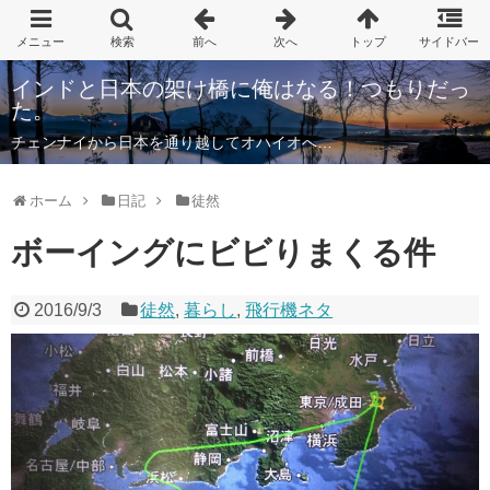
インドと日本の架け橋に俺はなる！つもりだっ
た。
チェンナイから日本を通り越してオハイオへ…
ホーム
日記
徒然
ボーイングにビビりまくる件
2016/9/3
徒然
,
暮らし
,
飛行機ネタ