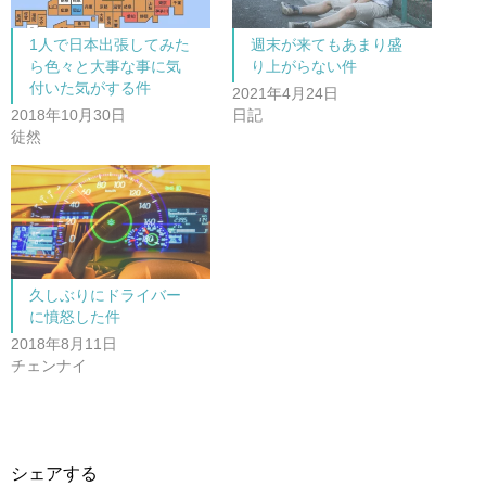
r
る
で
に
共
は
1人で日本出張してみた
週末が来てもあまり盛
有
ク
(
リ
ら色々と大事な事に気
り上がらない件
新
ッ
し
ク
付いた気がする件
2021年4月24日
い
し
ウ
て
2018年10月30日
日記
ィ
く
ン
だ
徒然
ド
さ
ウ
い
で
(
開
新
き
し
ま
い
す
ウ
)
ィ
ン
ド
ウ
で
久しぶりにドライバー
開
に憤怒した件
き
ま
2018年8月11日
す
)
チェンナイ
シェアする