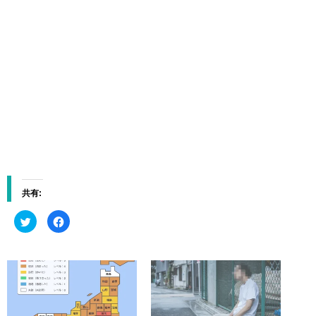
共有:
ク
F
リ
a
ッ
c
ク
e
し
b
て
o
T
o
w
k
i
で
t
共
t
有
e
す