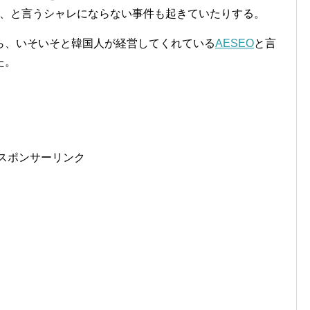
、と言うシャレにならない事件も起きていたりする。
ら、いそいそと韓国人が経営してくれている
AESEO
と言
た。
。
スポンサーリンク