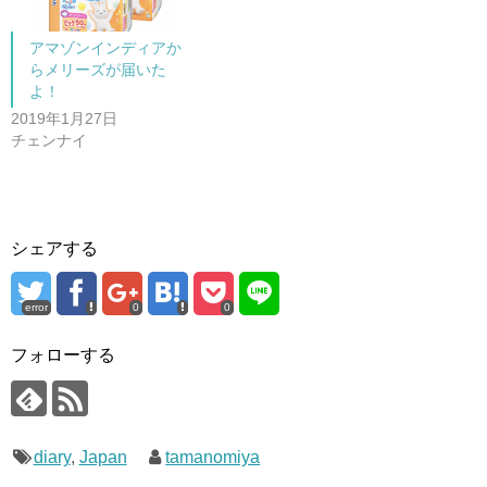
ン
ド
ウ
で
アマゾンインディアか
開
らメリーズが届いた
き
ま
よ！
す
)
2019年1月27日
チェンナイ
シェアする
error
0
0
フォローする
diary
,
Japan
tamanomiya