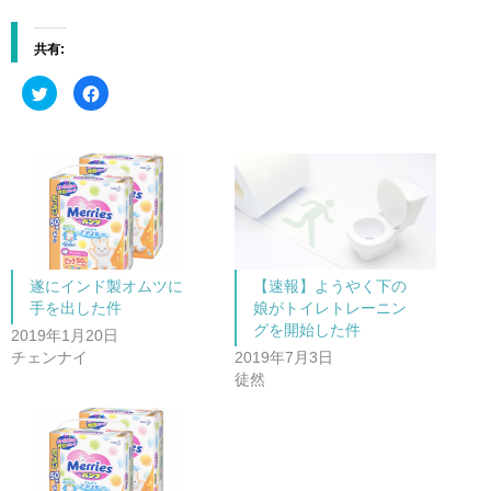
共有:
ク
F
リ
a
ッ
c
ク
e
し
b
て
o
T
o
w
k
i
で
t
共
t
有
e
す
r
る
で
に
共
は
遂にインド製オムツに
【速報】ようやく下の
有
ク
(
リ
手を出した件
娘がトイレトレーニン
新
ッ
し
ク
グを開始した件
2019年1月20日
い
し
ウ
て
チェンナイ
2019年7月3日
ィ
く
ン
だ
徒然
ド
さ
ウ
い
で
(
開
新
き
し
ま
い
す
ウ
)
ィ