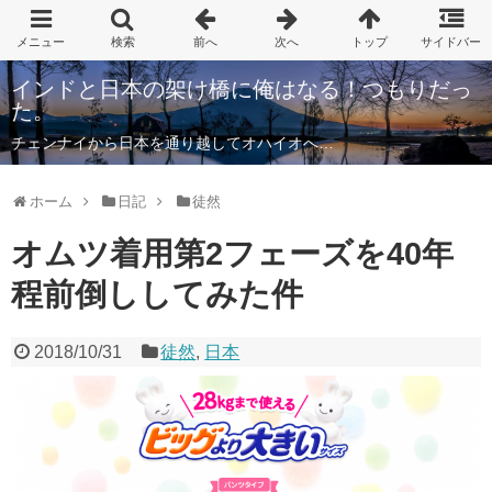
インドと日本の架け橋に俺はなる！つもりだっ
た。
チェンナイから日本を通り越してオハイオへ…
ホーム
日記
徒然
オムツ着用第2フェーズを40年
程前倒ししてみた件
2018/10/31
徒然
,
日本