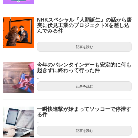
NHKスペシャル『人類誕生』の話から唐
突に伏見工業のプロジェクトXを差し込
んでみる件
...
記事を読む
今年のバレンタインデーも安定的に何も
起きずに終わって行った件
...
記事を読む
一瞬快進撃が始まってソッコーで停滞す
る件
...
記事を読む