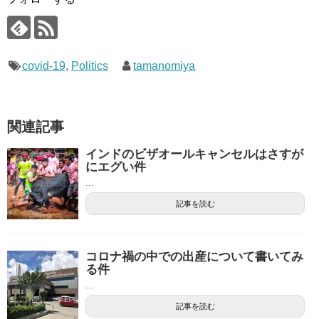
covid-19
,
Politics
tamanomiya
関連記事
インドのビザオールキャンセルはさすが
にエグい件
...
記事を読む
コロナ禍の中での出産について書いてみ
る件
...
記事を読む