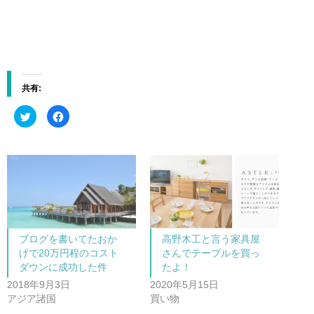
共有:
ク
F
リ
a
ッ
c
ク
e
し
b
て
o
T
o
w
k
i
で
t
共
t
有
e
す
r
る
で
に
共
は
ブログを書いてたおか
高野木工と言う家具屋
有
ク
(
リ
げで20万円程のコスト
さんでテーブルを買っ
新
ッ
し
ク
ダウンに成功した件
たよ！
い
し
ウ
て
2018年9月3日
2020年5月15日
ィ
く
ン
だ
アジア諸国
買い物
ド
さ