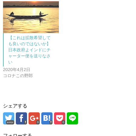
ウ
い
で
(
開
新
き
し
ま
い
す
ウ
)
ィ
ン
ド
ウ
で
【これは拡散希望して
開
も良いのではないか】
き
ま
日本政府よインドにチ
す
)
ャーター便を送りなさ
い
2020年4月2日
コロナこの野郎
シェアする
error
0
0
フォローする