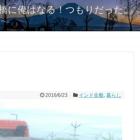
橋に俺はなる！つもりだった。
オへ…
2016/6/23
インド全般
,
暮らし