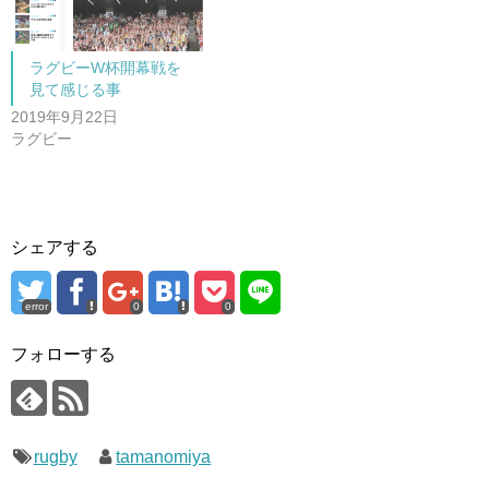
す
ウ
)
ィ
ン
ド
ウ
で
ラグビーW杯開幕戦を
開
見て感じる事
き
ま
2019年9月22日
す
)
ラグビー
シェアする
error
0
0
フォローする
rugby
tamanomiya