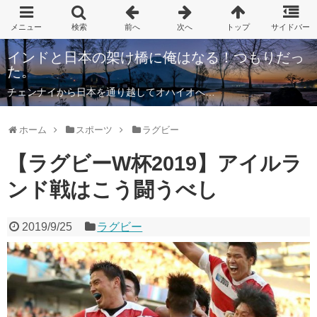
インドと日本の架け橋に俺はなる！つもりだっ
た。
チェンナイから日本を通り越してオハイオへ…
ホーム
スポーツ
ラグビー
【ラグビーW杯2019】アイルラ
ンド戦はこう闘うべし
2019/9/25
ラグビー