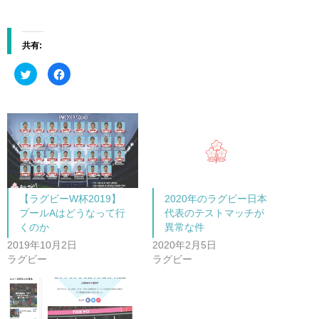
共有:
ク
F
リ
a
ッ
c
ク
e
し
b
て
o
T
o
w
k
i
で
t
共
t
有
e
す
r
る
で
に
共
は
【ラグビーW杯2019】
2020年のラグビー日本
有
ク
(
リ
プールAはどうなって行
代表のテストマッチが
新
ッ
し
ク
くのか
異常な件
い
し
ウ
て
2019年10月2日
2020年2月5日
ィ
く
ン
だ
ラグビー
ラグビー
ド
さ
ウ
い
で
(
開
新
き
し
ま
い