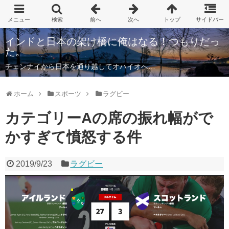
インドと日本の架け橋に俺はなる！つもりだっ
た。
チェンナイから日本を通り越してオハイオへ…
ホーム
スポーツ
ラグビー
カテゴリーAの席の振れ幅がで
かすぎて憤怒する件
2019/9/23
ラグビー