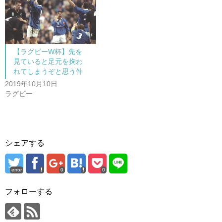
ン
ド
ウ
で
開
き
ま
す
)
【ラグビーW杯】先を
見ていると足元を掬わ
れてしまうぞと思う件
2019年10月10日
ラグビー
シェアする
error
0
0
フォローする