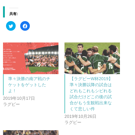
共有:
ク
F
リ
a
ッ
c
ク
e
し
b
て
o
T
o
w
k
i
で
t
共
t
有
e
す
r
る
で
に
共
は
準々決勝の南ア戦のチ
【ラグビーW杯2019】
有
ク
(
リ
ケットをゲットした
準々決勝以降の試合は
新
ッ
し
ク
よ！
どれもこれもシビれる
い
し
試合だけどこの後の試
ウ
て
2019年10月17日
ィ
く
合がもう生観戦出来な
ン
だ
ラグビー
ド
さ
くて悲しい件
ウ
い
で
(
2019年10月26日
開
新
き
し
ラグビー
ま
い
す
ウ
)
ィ