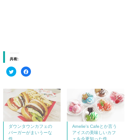
共有:
ク
F
リ
a
ッ
c
ク
e
し
b
て
o
T
o
w
k
i
で
t
共
t
有
e
す
r
る
で
に
共
は
ダウンタウンカフェの
Amelie's Cafeとか言う
有
ク
(
リ
バーガーがまいうーな
アイスの美味しいカフ
新
ッ
し
ク
件
ェを今更知った件