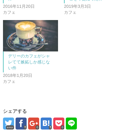
い
し
ウ
て
2016年11月20日
2019年3月3日
ィ
く
ン
だ
カフェ
カフェ
ド
さ
ウ
い
で
(
開
新
き
し
ま
い
す
ウ
)
ィ
ン
ド
ウ
で
デリーのカフェがシャ
開
レてて嫉妬しか感じな
き
ま
い件
す
)
2018年1月20日
カフェ
シェアする
error
0
0