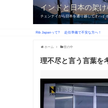
インドと日本の架け
チェンナイから日本を通り越してオハイ
Rib Japanって?
赴任準備で不安な方へ！
ホーム
世の中
理不尽と言う言葉を