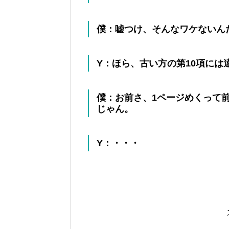
僕：嘘つけ、そんなワケないん
Y：ほら、古い方の第10項に
僕：お前さ、1ページめくって
じゃん。
Y：・・・