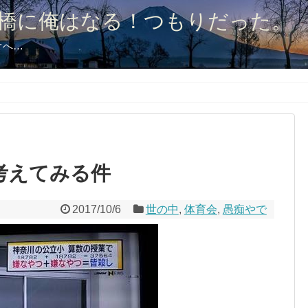
橋に俺はなる！つもりだった。
オへ…
考えてみる件
2017/10/6
世の中
,
体育会
,
愚痴やで