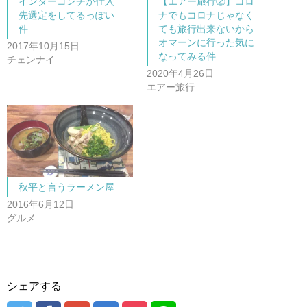
インターコンチが仕入
【エアー旅行②】コロ
有
ク
(
リ
先選定をしてるっぽい
ナでもコロナじゃなく
新
ッ
し
ク
件
ても旅行出来ないから
い
し
オマーンに行った気に
ウ
て
2017年10月15日
ィ
く
なってみる件
ン
だ
チェンナイ
ド
さ
2020年4月26日
ウ
い
で
(
エアー旅行
開
新
き
し
ま
い
す
ウ
)
ィ
ン
ド
ウ
で
開
き
ま
秋平と言うラーメン屋
す
)
2016年6月12日
グルメ
シェアする