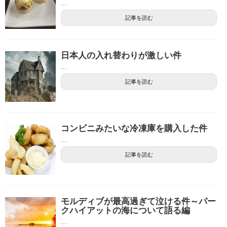
...
記事を読む
日本人の入れ替わりが激しい件
...
記事を読む
コンビニみたいな冷凍庫を購入した件
...
記事を読む
モルディブが最高過ぎて泣ける件～パー
クハイアットの海について語る編
...