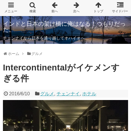
インドと日本の架け橋に俺はなる！つもりだっ
た。
チェンナイから日本を通り越してオハイオへ…
ホーム
グルメ
Intercontinentalがイケメンす
ぎる件
2016/6/10
グルメ
,
チェンナイ
,
ホテル