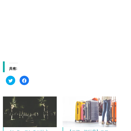
共有:
ク
F
リ
a
ッ
c
ク
e
し
b
て
o
T
o
w
k
i
で
t
共
t
有
e
す
r
る
で
に
共
は