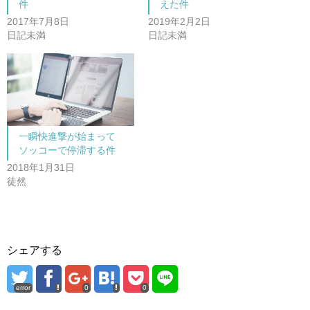
件
えた件
新
ッ
し
ク
2017年7月8日
2019年2月2日
い
し
ウ
て
日記未満
日記未満
ィ
く
ン
だ
ド
さ
ウ
い
で
(
開
新
き
し
ま
い
す
ウ
)
ィ
ン
ド
一瞬快進撃が始まって
ウ
で
ソッコーで停滞する件
開
き
2018年1月31日
ま
徒然
す
)
シェアする
error
0
0