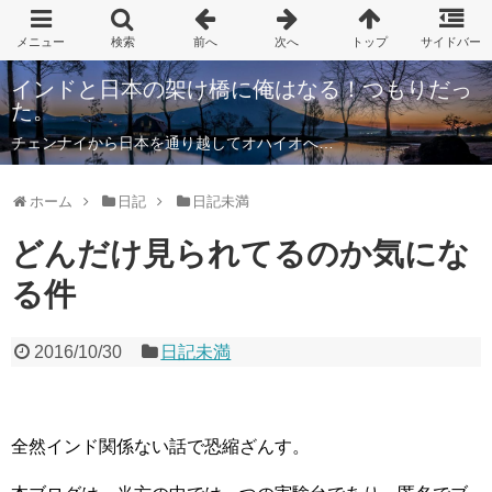
インドと日本の架け橋に俺はなる！つもりだっ
た。
チェンナイから日本を通り越してオハイオへ…
ホーム
日記
日記未満
どんだけ見られてるのか気にな
る件
2016/10/30
日記未満
全然インド関係ない話で恐縮ざんす。