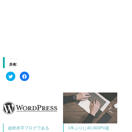
共有:
ク
F
リ
a
ッ
c
ク
e
し
b
て
o
T
o
w
k
i
で
t
共
t
有
e
す
r
る
で
に
共
は
超絶赤字ブログである
1年ぶりに40,000PV超
有
ク
(
リ