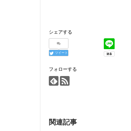
ド
さ
ウ
い
で
(
開
新
き
し
ま
い
す
ウ
)
ィ
ン
シェアする
ド
ウ
で
開
き
ま
ツイート
す
)
フォローする
関連記事