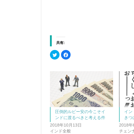
共有:
ク
F
リ
a
ッ
c
ク
e
し
b
て
o
T
o
w
k
i
で
t
共
t
有
e
す
r
る
で
に
共
は
有
ク
(
リ
圧倒的ルピー安の今こそイ
イン
新
ッ
ンドに渡るべきと考える件
きつ
し
ク
い
し
2018年10月13日
2018年
ウ
て
ィ
く
インド全般
チェン
ン
だ