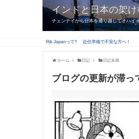
インドと日本の架け
チェンナイから日本を通り越してオハイ
Rib Japanって?
赴任準備で不安な方へ！
ホーム
日記
日記未満
ブログの更新が滞っ