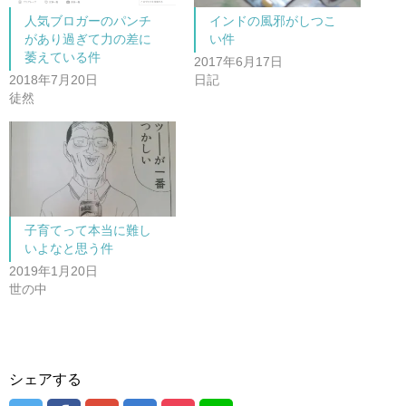
で
に
共
は
人気ブロガーのパンチ
インドの風邪がしつこ
有
ク
(
リ
があり過ぎて力の差に
い件
新
ッ
し
ク
萎えている件
2017年6月17日
い
し
ウ
て
2018年7月20日
日記
ィ
く
ン
だ
徒然
ド
さ
ウ
い
で
(
開
新
き
し
ま
い
す
ウ
)
ィ
ン
ド
ウ
で
子育てって本当に難し
開
いよなと思う件
き
ま
2019年1月20日
す
)
世の中
シェアする