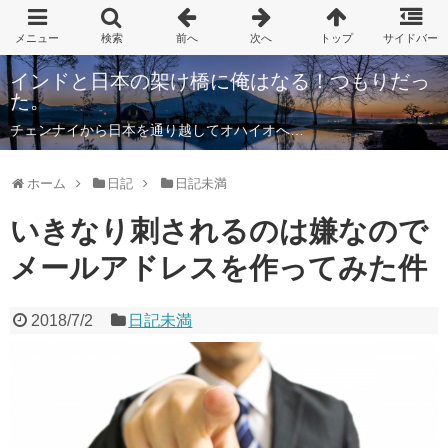
インドと日本の架け橋に俺はなる！つもりだっ
た。
チェンナイから日本を通り越してオハイオへ…
ホーム
日記
日記未満
いきなり刺されるのは嫌なので
メールアドレスを作ってみた件
2018/7/2
日記未満