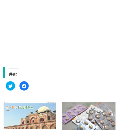
共有:
ク
F
リ
a
ッ
c
ク
e
し
b
て
o
T
o
w
k
i
で
t
共
t
有
e
す
r
る