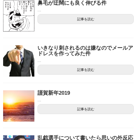
鼻毛が迂闊にも良く伸びる件
...
記事を読む
いきなり刺されるのは嫌なのでメールア
ドレスを作ってみた件
...
記事を読む
謹賀新年2019
...
記事を読む
乱戯選手について書いたら思いの外反応