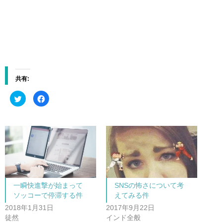
共有:
ク
F
リ
a
ッ
c
ク
e
し
b
て
o
T
o
w
k
i
で
t
共
t
有
e
す
r
る
で
に
共
は
一瞬快進撃が始まって
SNSの怖さについて考
有
ク
(
リ
ソッコーで停滞する件
えてみる件
新
ッ
し
ク
2018年1月31日
2017年9月22日
い
し
ウ
て
徒然
インド全般
ィ
く