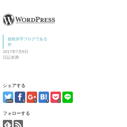
ン
だ
ド
さ
ウ
い
で
(
開
新
き
し
ま
い
す
ウ
)
ィ
ン
ド
超絶赤字ブログである
ウ
で
件
開
き
2017年7月8日
ま
日記未満
す
)
シェアする
error
0
0
フォローする