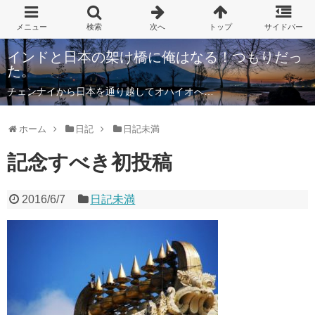
インドと日本の架け橋に俺はなる！つもりだっ
た。
チェンナイから日本を通り越してオハイオへ…
ホーム
日記
日記未満
記念すべき初投稿
2016/6/7
日記未満