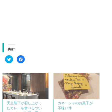
共有:
ク
F
リ
a
ッ
c
ク
e
し
b
て
o
T
o
w
k
i
で
t
共
t
有
e
す
r
る
で
に
共
は
天皇陛下が召し上がっ
ガネーシャのお菓子が
有
ク
(
リ
たカレーを食べるつい
不味い件
新
ッ