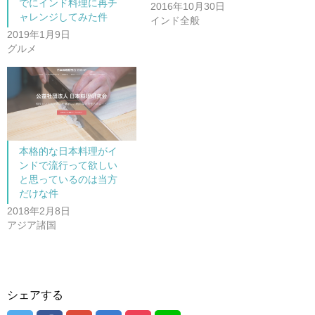
し
ク
でにインド料理に再チ
2016年10月30日
い
し
ャレンジしてみた件
ウ
て
インド全般
ィ
く
ン
だ
2019年1月9日
ド
さ
グルメ
ウ
い
で
(
開
新
き
し
ま
い
す
ウ
)
ィ
ン
ド
ウ
で
開
本格的な日本料理がイ
き
ま
ンドで流行って欲しい
す
)
と思っているのは当方
だけな件
2018年2月8日
アジア諸国
シェアする