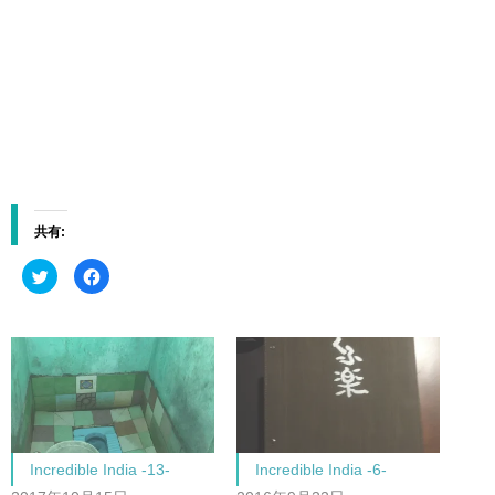
共有:
ク
F
リ
a
ッ
c
ク
e
し
b
て
o
T
o
w
k
i
で
t
共
t
有
e
す
r
る
で
に
共
は
Incredible India -13-
Incredible India -6-
有
ク
(
リ