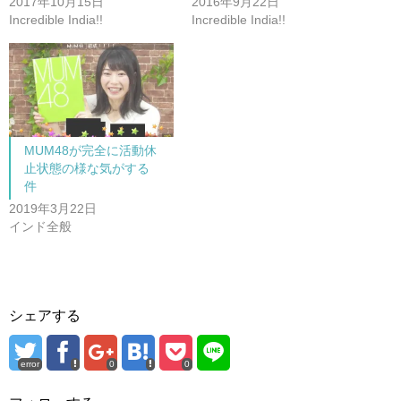
新
ッ
2017年10月15日
2016年9月22日
し
ク
Incredible India!!
Incredible India!!
い
し
ウ
て
ィ
く
ン
だ
ド
さ
ウ
い
で
(
開
新
き
し
ま
い
す
ウ
)
ィ
MUM48が完全に活動休
ン
ド
止状態の様な気がする
ウ
で
件
開
き
2019年3月22日
ま
インド全般
す
)
シェアする
error
0
0