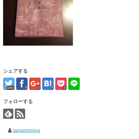
シェアする
error
0
0
フォローする
tamanomiya