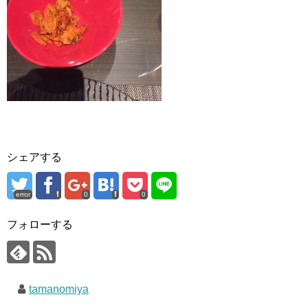
シェアする
error
0
0
フォローする
tamanomiya