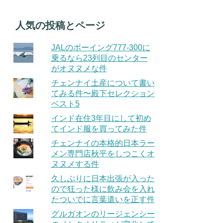
人気の投稿とページ
JALのボーイング777-300に
乗るなら23列目のセンター
がオヌヌメな件
チェンナイ土産について書い
てみる件〜殿下セレクション
ベスト5
インド在住3年目にして初め
てインド服を買ってみた件
チェンナイの本格的日本ラー
メン専門店秋平をしつこくオ
ヌヌメする件
久しぶりに日本出張が入った
ので狂った様に飲み会を入れ
たついでに言葉遣いを正す件
グルガオンのリージェンシー