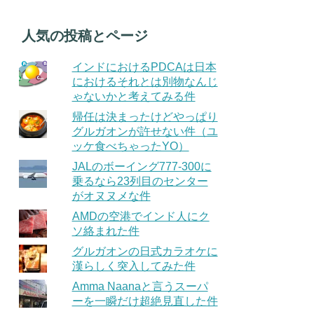
人気の投稿とページ
インドにおけるPDCAは日本
におけるそれとは別物なんじ
ゃないかと考えてみる件
帰任は決まったけどやっぱり
グルガオンが許せない件（ユ
ッケ食べちゃったYO）
JALのボーイング777-300に
乗るなら23列目のセンター
がオヌヌメな件
AMDの空港でインド人にク
ソ絡まれた件
グルガオンの日式カラオケに
漢らしく突入してみた件
Amma Naanaと言うスーパ
ーを一瞬だけ超絶見直した件