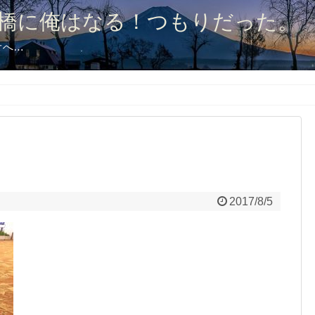
橋に俺はなる！つもりだった。
オへ…
2017/8/5