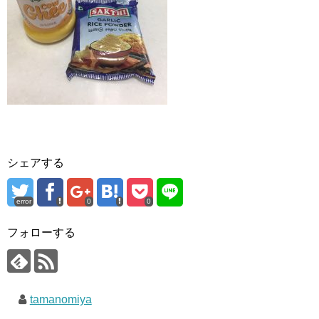
シェアする
error
0
0
フォローする
tamanomiya