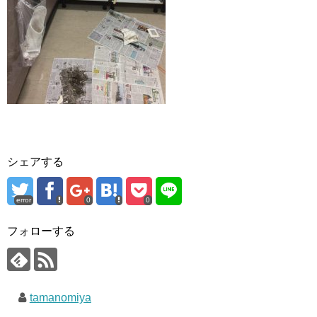
シェアする
error
0
0
フォローする
tamanomiya