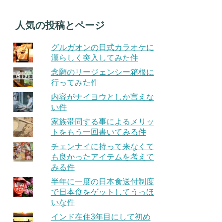
人気の投稿とページ
グルガオンの日式カラオケに
漢らしく突入してみた件
念願のリージェンシー箱根に
行ってみた件
内容がナイヨウとしか言えな
い件
家族帯同する事によるメリッ
トをもう一回書いてみる件
チェンナイに持って来なくて
も良かったアイテムを考えて
みる件
半年に一度の日本食送付制度
で日本食をゲットしてうっほ
いな件
インド在住3年目にして初め