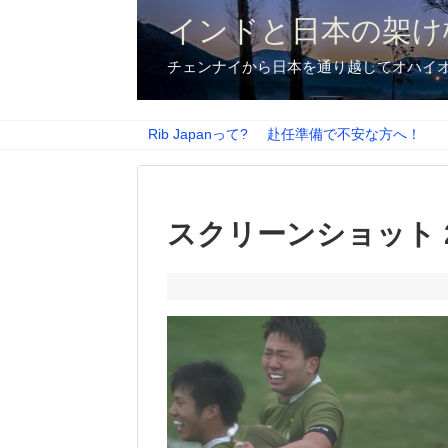
インドと日本の架け
チェンナイから日本を通り越してオハイ
Rib Japanって?
赴任準備で不安な方へ！
スクリーンショット 2017