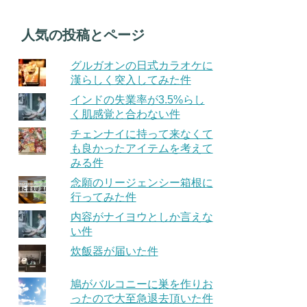
人気の投稿とページ
グルガオンの日式カラオケに
漢らしく突入してみた件
インドの失業率が3.5%らし
く肌感覚と合わない件
チェンナイに持って来なくて
も良かったアイテムを考えて
みる件
念願のリージェンシー箱根に
行ってみた件
内容がナイヨウとしか言えな
い件
炊飯器が届いた件
鳩がバルコニーに巣を作りお
ったので大至急退去頂いた件