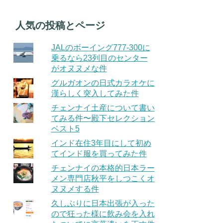
人気の投稿とページ
JALのボーイング777-300に
乗るなら23列目のセンター
がオヌヌメな件
グルガオンの日式カラオケに
漢らしく突入してみた件
チェンナイ土産について書い
てみる件〜殿下セレクション
ベスト5
インド在住3年目にして初め
てインド服を買ってみた件
チェンナイの本格的日本ラー
メン専門店秋平をしつこくオ
ヌヌメする件
久しぶりに日本出張が入った
ので狂った様に飲み会を入れ