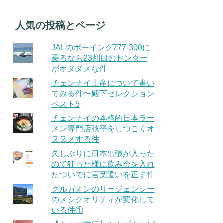
人気の投稿とページ
JALのボーイング777-300に
乗るなら23列目のセンター
がオヌヌメな件
チェンナイ土産について書い
てみる件〜殿下セレクション
ベスト5
チェンナイの本格的日本ラー
メン専門店秋平をしつこくオ
ヌヌメする件
久しぶりに日本出張が入った
ので狂った様に飲み会を入れ
たついでに言葉遣いを正す件
グルガオンのリージェンシー
のメシクオリティが変化して
いる件①