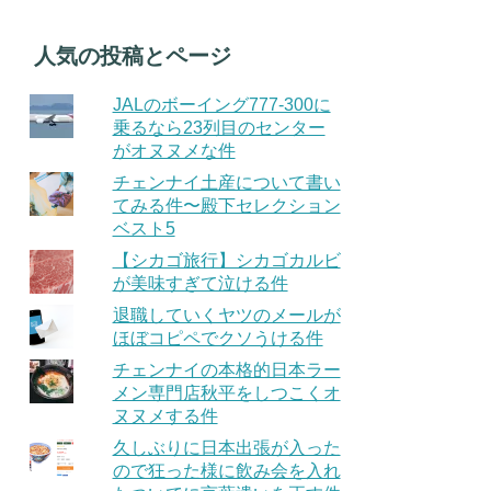
人気の投稿とページ
JALのボーイング777-300に
乗るなら23列目のセンター
がオヌヌメな件
チェンナイ土産について書い
てみる件〜殿下セレクション
ベスト5
【シカゴ旅行】シカゴカルビ
が美味すぎて泣ける件
退職していくヤツのメールが
ほぼコピペでクソうける件
チェンナイの本格的日本ラー
メン専門店秋平をしつこくオ
ヌヌメする件
久しぶりに日本出張が入った
ので狂った様に飲み会を入れ