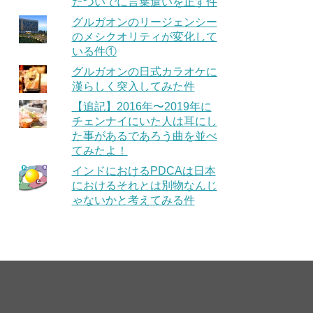
たついでに言葉遣いを正す件
グルガオンのリージェンシー
のメシクオリティが変化して
いる件①
グルガオンの日式カラオケに
漢らしく突入してみた件
【追記】2016年〜2019年に
チェンナイにいた人は耳にし
た事があるであろう曲を並べ
てみたよ！
インドにおけるPDCAは日本
におけるそれとは別物なんじ
ゃないかと考えてみる件