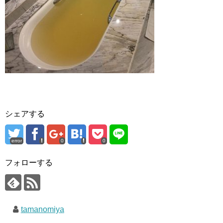
シェアする
error
0
0
フォローする
tamanomiya